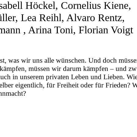
sabell Höckel
,
Cornelius Kiene
,
ller
,
Lea Reihl
,
Alvaro Rentz
,
lmann
,
Arina Toni
,
Florian Voigt
 ist, was wir uns alle wünschen. Und doch müss
kämpfen, müssen wir darum kämpfen – und zwar
uch in unserem privaten Leben und Lieben. Wie
elber eigentlich, für Freiheit oder für Frieden? 
hnmacht?